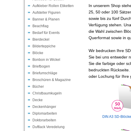
In unserem Shop stehen
Aufkleber Rollen Etiketten
25, 50 oder 100 Sätzen
Aufsteller Figuren
sowie bis zu fünf Dur
Banner & Planen
Verfügung stehen. Un
Beachflag
die Wahl zwischen Blö
Bedarf für Events
Querformat sowie in q
Bierdeckel
Bilderteppiche
Wir bedrucken Ihre SD
Blöcke
Sie bei uns entweder n
Bonbon in Wickel
Sie die farbige oder s
Briefbogen
bedruckten Rückseite.
Briefumschläge
oder Lochung für Ihre
Broschüren & Magazine
Bücher
Christbaumkugeln
Decke
Deckenhänger
Diplomarbeiten
DIN A3 SD-Blöcke
Doktorarbeiten
Duftlack Veredelung