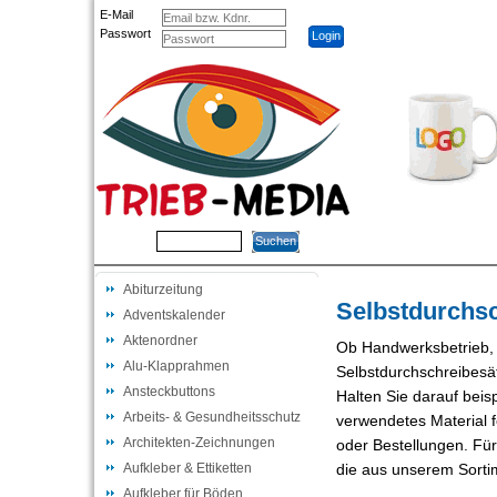
E-Mail
Passwort
STARTSEITE
BEISPIEL
Suche
Abiturzeitung
Selbstdurchsc
Adventskalender
Aktenordner
Ob Handwerksbetrieb, 
Alu-Klapprahmen
Selbstdurchschreibesät
Ansteckbuttons
Halten Sie darauf beis
Arbeits- & Gesundheitsschutz
verwendetes Material f
Architekten-Zeichnungen
oder Bestellungen. Für
Aufkleber & Ettiketten
die aus unserem Sortim
Aufkleber für Böden