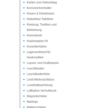
Karten zum Geburtstag
Kennzeichenhalter
Kissen & Dekokissen
Klebefolie/ Tafelfolie
Kleidung, Textilien und
Bekleidung
Klemmbrett
Kopierpapier A4
Kuvertierhüllen
Lagersortiment für
Gastroartikel
Layout- und Grafikstudio
Leuchtkasten
Leuchtkastenfolie
Lindt Weihnachtsbox
Loseblattsammlung
Luftballon mit Aufdruck
Magnetschilder
Mailings
Maklerschilder