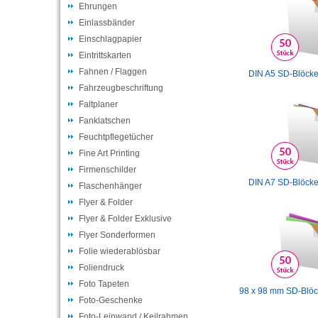
Ehrungen
Einlassbänder
Einschlagpapier
Eintrittskarten
Fahnen / Flaggen
DIN A5 SD-Blöcke
Fahrzeugbeschriftung
Faltplaner
Fanklatschen
Feuchtpflegetücher
Fine Art Printing
Firmenschilder
DIN A7 SD-Blöcke
Flaschenhänger
Flyer & Folder
Flyer & Folder Exklusive
Flyer Sonderformen
Folie wiederablösbar
Foliendruck
Foto Tapeten
98 x 98 mm SD-Blöc
Foto-Geschenke
Foto-Leinwand / Keilrahmen