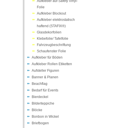
Aufkleber auf Safety Vinyl-
Folie
Aufkleber Blockout
Aufkleber elektrostatisch
haftend (STAFIX®)
Glasdekorfolien
Klebefolie/ Tafelfolie
Fahrzeugbeschriftung
Schaufenster Folie
Aufkleber für Böden
Aufkleber Rollen Etiketten
Aufsteller Figuren
Banner & Planen
Beachflag
Bedarf für Events
Bierdeckel
Bilderteppiche
Blöcke
Bonbon in Wickel
Briefbogen