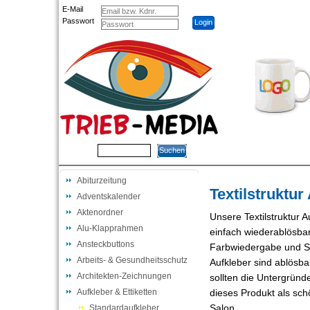
E-Mail
Passwort
STARTSEITE
BEISPIEL
Suche
Abiturzeitung
Textilstruktur
Adventskalender
Aktenordner
Unsere Textilstruktur 
Alu-Klapprahmen
einfach wiederablösbar.
Ansteckbuttons
Farbwiedergabe und Sat
Arbeits- & Gesundheitsschutz
Aufkleber sind ablösba
Architekten-Zeichnungen
sollten die Untergründ
Aufkleber & Ettiketten
dieses Produkt als sc
Salon.
Standardaufkleber