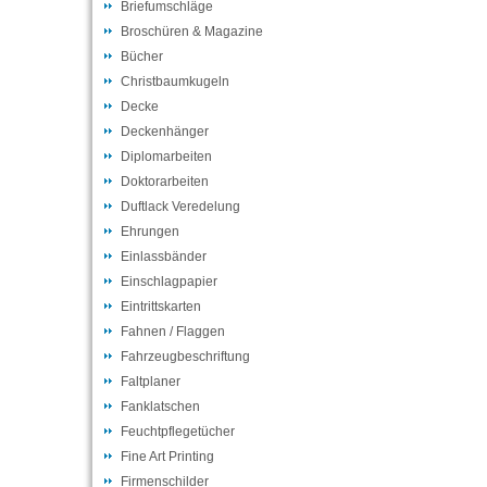
Briefumschläge
Broschüren & Magazine
Bücher
Christbaumkugeln
Decke
Deckenhänger
Diplomarbeiten
Doktorarbeiten
Duftlack Veredelung
Ehrungen
Einlassbänder
Einschlagpapier
Eintrittskarten
Fahnen / Flaggen
Fahrzeugbeschriftung
Faltplaner
Fanklatschen
Feuchtpflegetücher
Fine Art Printing
Firmenschilder